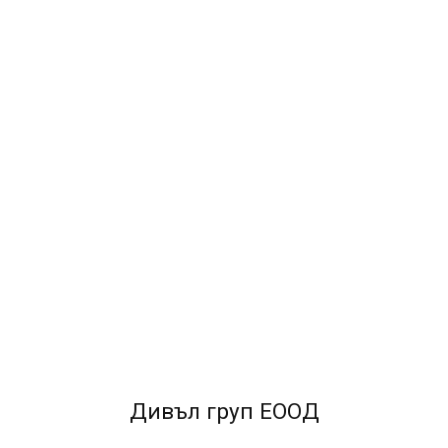
Класьор GRAFOS BASIC PP A4 5см тюркоаз
2.39€ / 4.67лв.
Дивъл груп ЕООД