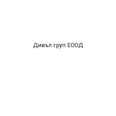
Дивъл груп ЕООД
Складова разписка A5 Мултипринт
1.21€ / 2.37лв.