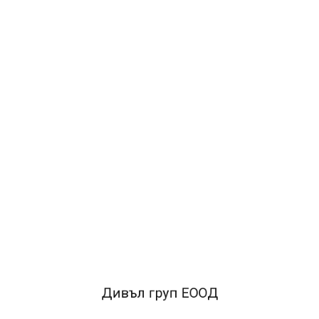
•перфорация за съхранение в класьор
•метална машинка за
захващанe на листa
•антистатична, удобна за работа
•сменяем
етикет за надписване
ЛЮБИМИ
0.18€
0.35лв.
ДОБАВИ В КОЛИЧКАТА
ОПИСАНИЕ
Дивъл груп ЕООД
•перфорация за съхранение в класьор
•метална
машинка за захващанe на листa
•антистатична, удобна