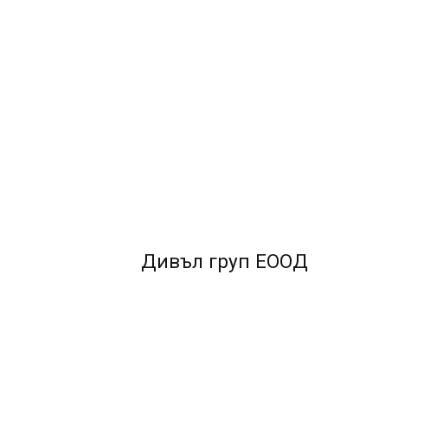
Дивъл груп ЕООД
нка за захващанe на листa
•антистатична, удобна за работа
•сменяем 