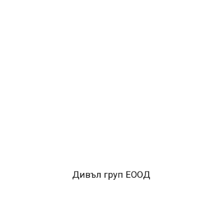
0.47лв.
ДОБАВИ В КОЛИЧКАТА
ОПИСАНИЕ
•перфорация за съхранение в класьор
•метална
машинка за захващанe на листa
•антистатична, удобна
за работа
•сменяем етикет за надписване
Дивъл груп ЕООД
FACEBOOK КОМЕНТАРИ