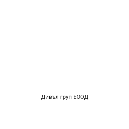
2.76€
5.40лв.
ДОБАВИ В КОЛИЧКАТА
ОПИСАНИЕ
*Изработен от здрав картон, покрит с висококачествен
РР полипропилен.*Здрав метален прищипващ
механизъм.*Метална машинка с възможност за
Дивъл груп ЕООД
защипване до 100 листа.*
Формат А4
FACEBOOK КОМЕНТАРИ