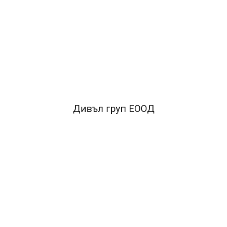
ОПИСАНИЕ
•Изработена от цветен полипропилен •Формат А4
FACEBOOK КОМЕНТАРИ
Дивъл груп ЕООД
ПОДОБНИ ПРОДУКТИ