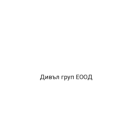
Дивъл груп ЕООД
нка за захващанe на листa
•антистатична, удобна за работа
•сменяем 