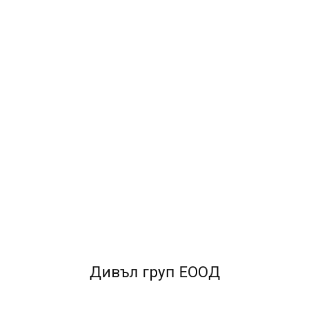
CENTRUM Пълнител обик. дълъг
0.10€ / 0.19лв.
Дивъл груп ЕООД
CENTRUM Пълнител дългоп. пластмасов