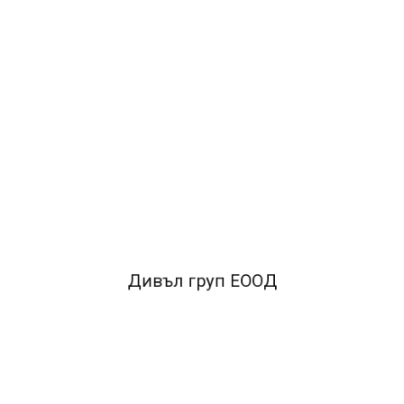
Дивъл груп ЕООД
нка за захващанe на листa
•антистатична, удобна за работа
•сменяем 