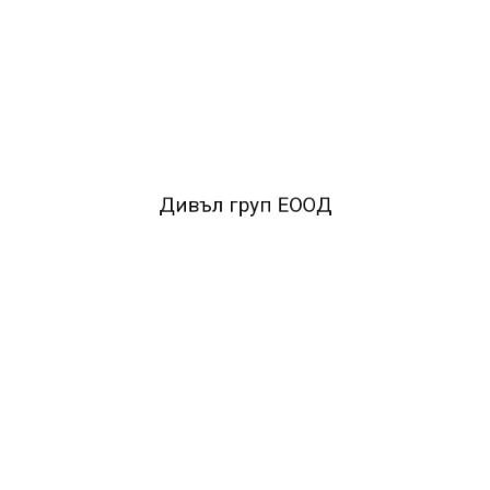
*Формат 2/3 A4*
Тип Химизиран*
Вид Мултипринт
FACEBOOK КОМЕНТАРИ
ПОДОБНИ ПРОДУКТИ
Дивъл груп ЕООД