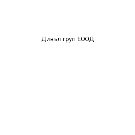
ообразие от пастелни и интензивни цветове, отговарящи на гамата н
 копирни машини, лазерни и мастилоструйни цветни принтери
Дивъл груп ЕООД