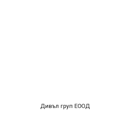
1.48€
2.89лв.
ДОБАВИ В КОЛИЧКАТА
ОПИСАНИЕ
•Двойнозалепваща лента за трайно двустранно
свързване на различни материали - хартия, картон,
стъкло, гума, пластмаса и др.
•Устойчива на влага и
променливи температури
•Акрилно лепило на водна
Дивъл груп ЕООД
основа