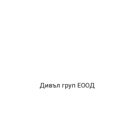
ДОБАВИ В КОЛИЧКАТА
ОПИСАНИЕ
•Формат A5•
Тип Офсет•
Вид Широк ред•
Брой листа 60л
Дивъл груп ЕООД
FACEBOOK КОМЕНТАРИ
ПОДОБНИ ПРОДУКТИ