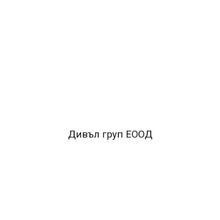
ОПИСАНИЕ
*Хлебна,*триъгълна
FACEBOOK КОМЕНТАРИ
Дивъл груп ЕООД
ПОДОБНИ ПРОДУКТИ