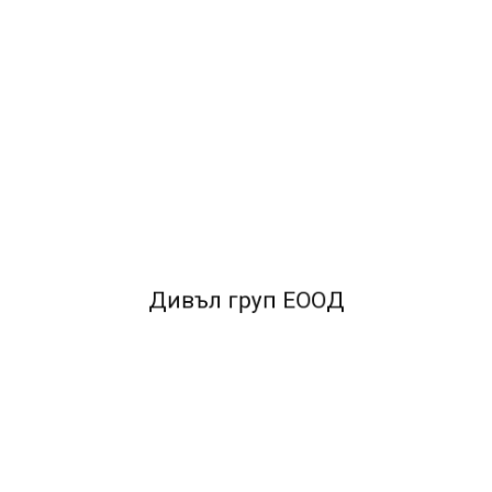
Дивъл груп ЕООД
нимки и др.
•Не навлажнява и не деформира хартията.•Подходящо за
 механизъм за подаване на лепилото