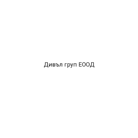
•Марка:Double A•
Тип:Бели копирни хартии и
картони•
Вид:Бели копирни хартии•
Хартия:100%
целулоза•
Брой листа:500•
Грамаж:80
g/m2•
Формат:A4•
Белота:166
FACEBOOK КОМЕНТАРИ
Дивъл груп ЕООД
ПОДОБНИ ПРОДУКТИ