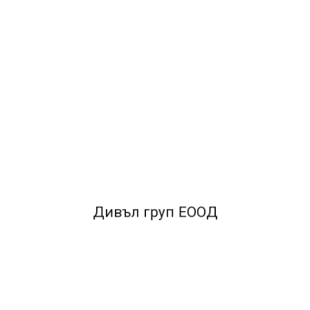
ОПИСАНИЕ
*Алкалните батерии GP са висококачествени
продукти*отличаващи се с дълъг живот и
издържливост. *Те издържат до 30% повече от
стандартните батерии. *Идеални са за дигитални
камери*MP3 плейъри* детски играчки и други
електронни устройства.
Дивъл груп ЕООД
FACEBOOK КОМЕНТАРИ
ПОДОБНИ ПРОДУКТИ