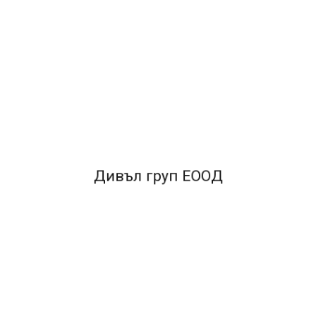
ОПИСАНИЕ
*Цвят Черен*
Форма Правоъгълна*
Тип
Автоматичен*
Размер PR20
FACEBOOK КОМЕНТАРИ
Дивъл груп ЕООД
ПОДОБНИ ПРОДУКТИ