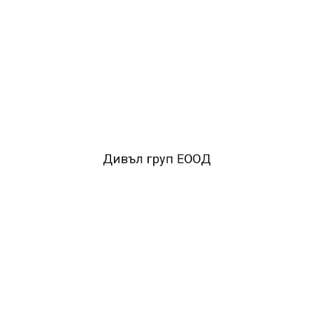
*Цветни моливи с шестоъгълна форма.
*Отлично
качество,мек графит с ярки и наситени цветове,които
се наслагват изключително лесно.
*Дървената част на
молива е качествена и не се цепи при острене.
FACEBOOK КОМЕНТАРИ
Дивъл груп ЕООД
ПОДОБНИ ПРОДУКТИ