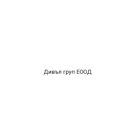
ОПИСАНИЕ
*Пастели с отлични покривни качества
*За рисуване
върху хартия и картон
*Нетоксични
*Лесно измиващи се
*12 цвята.
FACEBOOK КОМЕНТАРИ
Дивъл груп ЕООД
ПОДОБНИ ПРОДУКТИ