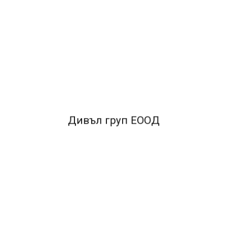
ОПИСАНИЕ
*Скицник за рисуване спирала - 20л.
*Обемна офсетова
хартия - 140гр.
FACEBOOK КОМЕНТАРИ
Дивъл груп ЕООД
ПОДОБНИ ПРОДУКТИ