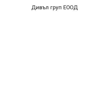
клавиатура, принтер, външен твърд диск), в един USB
Дивъл груп ЕООД
порт
-Вграден USB кабел за свързване с компютър / лаптоп
- Защита от пренапрежение за компютри / лаптопи,
когато периферни устройства не са късо съединение
-Подходящи за USB 2.0/ USB 1.1
- За Windows 2000/XP/Vista/7 и Mac OS 10.x
FACEBOOK КОМЕНТАРИ
ПОДОБНИ ПРОДУКТИ