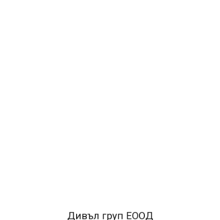
ОПИСАНИЕ
Марка:
Samsung
Тип:
Economy
Вид:
Консумативи за лазерни принтери и МФУ
Модел:
Тонер касета
Цвят:
Black
Капацитет:
Стандартен
Брой копия:
Дивъл груп ЕООД