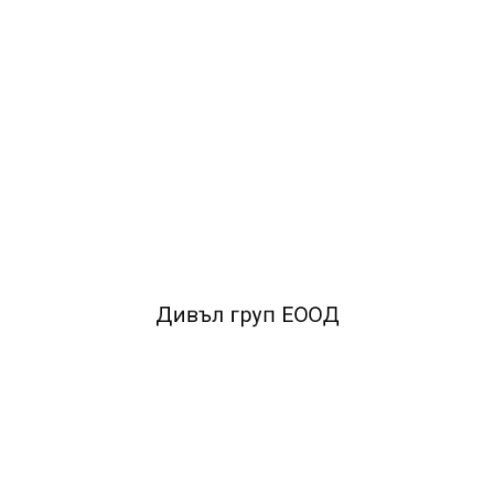
ДОБАВИ В КОЛИЧКАТА
ОПИСАНИЕ
•екологично чист продук
•лесен за моделиране
Дивъл груп ЕООД
FACEBOOK КОМЕНТАРИ
ПОДОБНИ ПРОДУКТИ