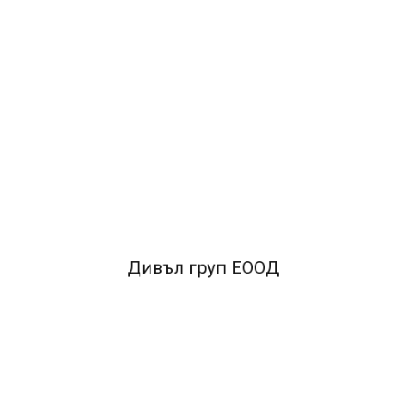
ОПИСАНИЕ
•Основни математически действия
•Изтриване на
последно набраните цифри
•Двойно захранване – с
батерия и соларно
•10–разряден LCD дисплей
•Двойна
нула
•Автоматично изключване
•Вид на батерията -
CR2032
Дивъл груп ЕООД
FACEBOOK КОМЕНТАРИ
ПОДОБНИ ПРОДУКТИ