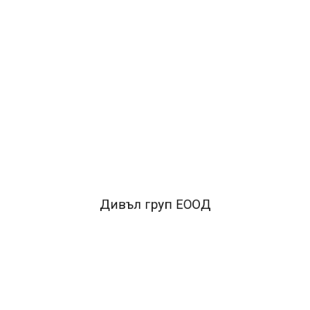
ОПИСАНИЕ
Двойно захранване – с батерия и соларно.Изтриване на
последно набраните цифриОсновни математически
действия 8–разряден LCD дисплей.
Вид
на батерията
-
CR2032
Автоматично изключване.Копче -
процент.Двойна нула.
Дивъл груп ЕООД
FACEBOOK КОМЕНТАРИ
ПОДОБНИ ПРОДУКТИ