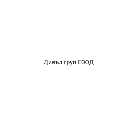
•Пластмасов корпус
•Метален връх
•Разнообразие от
цветове
FACEBOOK КОМЕНТАРИ
Дивъл груп ЕООД
ПОДОБНИ ПРОДУКТИ