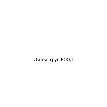
ОПИСАНИЕ
•уникален артикул, съчетаващ моливник и
кламеродържач в едно
•съвременен дизайн
FACEBOOK КОМЕНТАРИ
Дивъл груп ЕООД
ПОДОБНИ ПРОДУКТИ