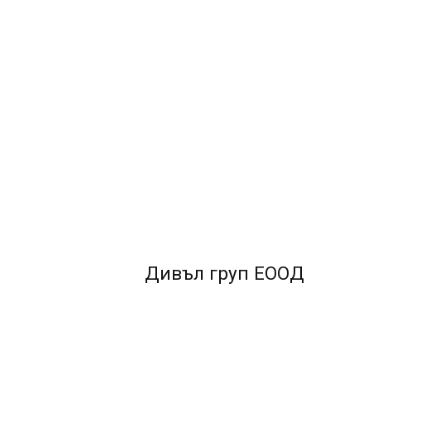
Дивъл груп ЕООД
ична триъгълна форма.
•Удобна зона за меко захващане.
•Покритието 