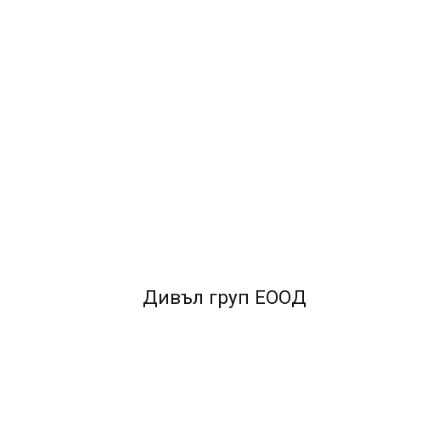
ОПИСАНИЕ
•Brother HL 2300, 2340, 2360, 2365 Brother DCP L 2500,
2520, 2560 Brother MFC L 2700, 2720, 2740 DR
2300•
Марка:Brother•
Модел:Барабанна
касета•
Цвят:Black•
Брой копия:12 000•
Тип
консуматив:Compatible
Дивъл груп ЕООД
FACEBOOK КОМЕНТАРИ
ПОДОБНИ ПРОДУКТИ