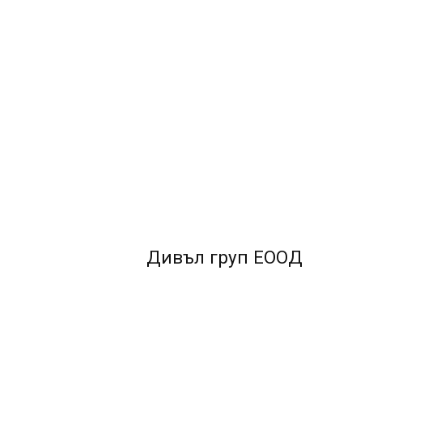
ОПИСАНИЕ
•здрави, метални, поцинковани
•не разкъсват листа при
употреба
FACEBOOK КОМЕНТАРИ
Дивъл груп ЕООД
ПОДОБНИ ПРОДУКТИ