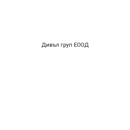
FACEBOOK КОМЕНТАРИ
ПОДОБНИ ПРОДУКТИ
Дивъл груп ЕООД
Previous
Next