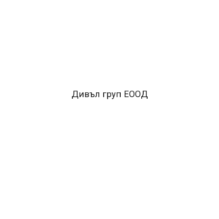
*Индиго синьо*
Размер: 21 х 33 см*
Опаковка: 50 листа
FACEBOOK КОМЕНТАРИ
Дивъл груп ЕООД
ПОДОБНИ ПРОДУКТИ