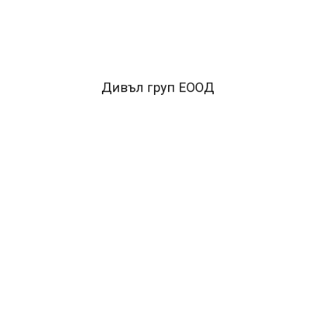
ПОДОБНИ ПРОДУКТИ
Дивъл груп ЕООД
Previous
Next
COLOP Мастило за тампон 25мл син