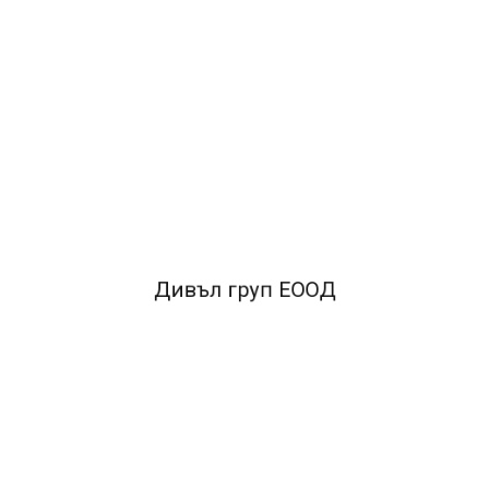
ОПИСАНИЕ
• отлична проходимост • производител APP Индонезия
• 162 % белота • за копирни машини, лазерни и
мастиленоструйни принтери, факс апарати •
мултифункционална копирна хартия
FACEBOOK КОМЕНТАРИ
Дивъл груп ЕООД
ПОДОБНИ ПРОДУКТИ