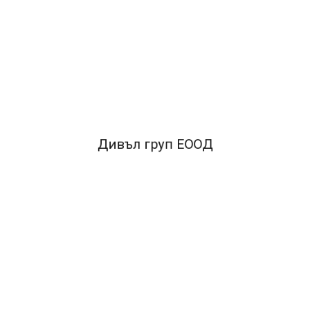
Ламинатор с две ролки използващ топлина за
запечатване
Максимално време за загряване: прибл. 3-4 минути
FACEBOOK КОМЕНТАРИ
Дивъл груп ЕООД
ПОДОБНИ ПРОДУКТИ