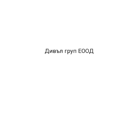
FACEBOOK КОМЕНТАРИ
ПОДОБНИ ПРОДУКТИ
Дивъл груп ЕООД
Previous
Next