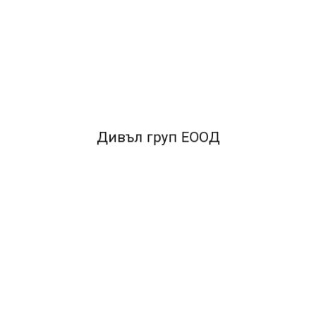
асова грип зона.
Цвят на корпуса: асорти от следните цветове: син.
Дивъл груп ЕООД