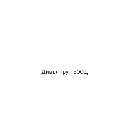
ОПИСАНИЕ
Дървени кубчета.Комплекта съдържа 12 кубчета, с
които се подреждат 6 картинки на принципа на
пъзел.Размер: 17х13х7 см.
FACEBOOK КОМЕНТАРИ
Дивъл груп ЕООД
ПОДОБНИ ПРОДУКТИ