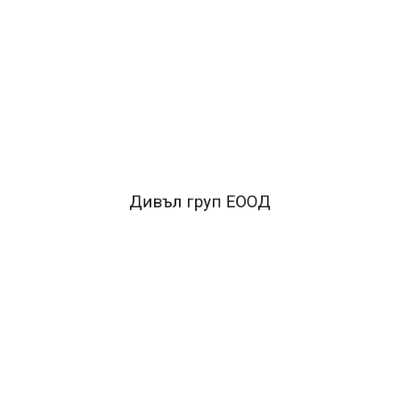
ОПИСАНИЕ
Макетен нож със заключващ механизъм за стабилност
при рязане, сменяеми резци с широчина 18 mm
FACEBOOK КОМЕНТАРИ
Дивъл груп ЕООД
ПОДОБНИ ПРОДУКТИ