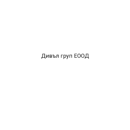
Макетен нож 9мм със сменяеми ножчета.
FACEBOOK КОМЕНТАРИ
Дивъл груп ЕООД
ПОДОБНИ ПРОДУКТИ