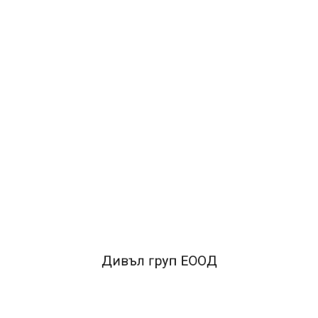
ДОБАВИ В КОЛИЧКАТА
ОПИСАНИЕ
Класьор GRAFOS, формат А4.
Корици от РР (полипропилен).
Здрав метален механизъм, който може да се
заключва.
Класьорът съдържа прозрачен джоб с възможност
за смяна на етикета.
Дивъл груп ЕООД
Цвят: лилав