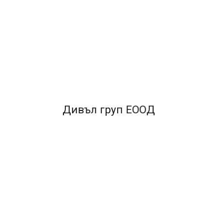
чва.
за смяна на етикета.
Дивъл груп ЕООД