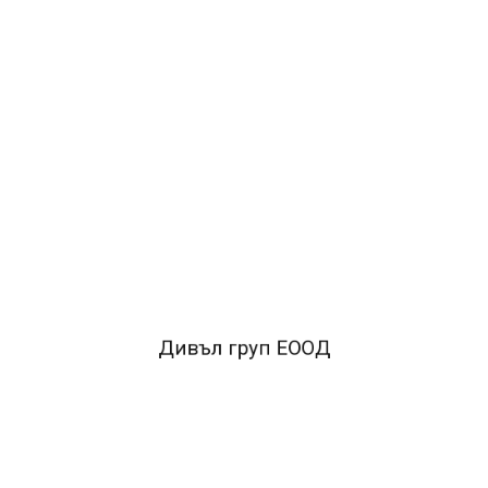
ДОБАВИ В КОЛИЧКАТА
ОПИСАНИЕ
*Класьор NOKI без метален кант. *Формат А4*Корици
от PP (полипропилен)*Здрав метален механизъм,
който може да се заключва.*Класьорът съдържа
прозрачен джоб с възможност за смяна на етикета.
Дивъл груп ЕООД
FACEBOOK КОМЕНТАРИ