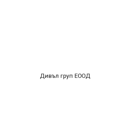
Дивъл груп ЕООД
тален механизъм.
•Заключващ механизъм
•Прозрачен джоб с възмож