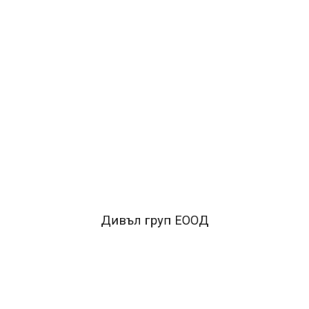
ДОБАВИ В КОЛИЧКАТА
ОПИСАНИЕ
•матирани цветове на полипропиленово фолио•висока
износоустойчивост•не наранява мебелите в
офиса•отвор за захващане и сменяем етикет
Дивъл груп ЕООД
FACEBOOK КОМЕНТАРИ