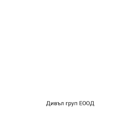
ДОБАВИ В КОЛИЧКАТА
ОПИСАНИЕ
• матирани цветове на полипропиленово фолио
• висока
износоустойчивост
• не наранява мебелите в
офиса
• отвор за захващане и сменяем
етикет
• икономичен продукт
Дивъл груп ЕООД
FACEBOOK КОМЕНТАРИ