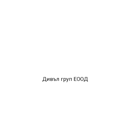
ОПИСАНИЕ
•Пише върху метал, стъкло, фолио, гланцирани
повърхности, пластмаса и други.
•Перманентно ОНР
мастило.
•Голяма плътност на линията.
•Тънък
пластмасов писец.
•Водоустойчив.
FACEBOOK КОМЕНТАРИ
Дивъл груп ЕООД
ПОДОБНИ ПРОДУКТИ