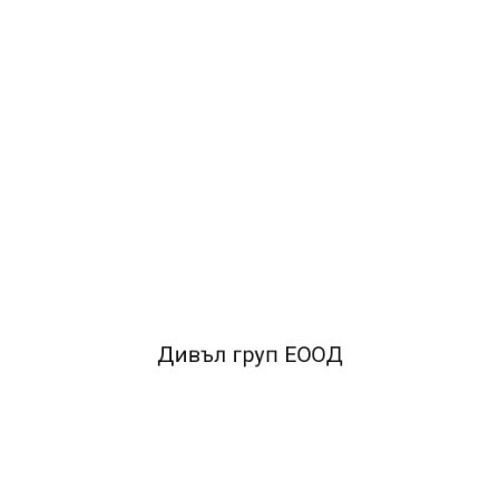
2.28лв.
ДОБАВИ В КОЛИЧКАТА
ОПИСАНИЕ
•Марка:FaberCastell•Тип:Тънкописци•Цвят:Син•Писец:Метале
връх•Дебелина на върха:0.4 mm
Дивъл груп ЕООД
FACEBOOK КОМЕНТАРИ